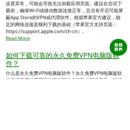
设置异常，可能会导致无法加载应用页面。建议在尝试下
载前，确保Wi-Fi或移动数据连接正常，且没有开启可能屏
蔽App Store的VPN或代理软件。根据苹果官方建议，稳
定的网络连接是顺利下载的基础（苹果官方支持页面：
https://support.apple.com/zh-cn）。
Read More
如何下载可靠的永久免费VPN电脑版软
件？
什么是永久免费VPN电脑版软件？永久免费VPN电脑版软
件是指无需付费即可长期使用的虚拟私人网络工具，能够
保障用户的网络隐私与安全。在当今互联网环境中，网络
安全和隐私保护变得尤为重要。免费VPN软件凭借其低门
槛和便利性，成为许多用户的首选。尤其是“永久免费”版
本，意味着用户无需担心订阅到期或隐藏收费，能够持续
享受VPN带来的匿名浏览、解锁地域限制等功能。值得注
意的是，市面上存在许多所谓的“永久免费VPN”，但质量
参差不齐。 实际上，真正的永久免费VPN电脑版软件应具